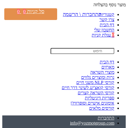
מוצר נוסף בהצלחה
סל קניות
0
0
התחברות \ הרשמה
קטגוריות
צרו קשר
דף הבית
החשבון שלי
0
עגלת קניות
דף הבית
מארזים
מוצרי השראה
נרות ומוצרים נלווים
קורסי NLP משני חיים
קורסי קואצ'ינג לשינוי דרך חיים
קורסי השראה קצרים
ספריות דיגיטליות
אימונים אישיים וסופרוויז'ן
קורסים מלאים
התחברות
info@yozmotgroup.com