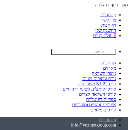
מוצר נוסף בהצלחה
קטגוריות
צרו קשר
דף הבית
החשבון שלי
0
עגלת קניות
דף הבית
מארזים
מוצרי השראה
נרות ומוצרים נלווים
קורסי NLP משני חיים
קורסי קואצ'ינג לשינוי דרך חיים
קורסי השראה קצרים
ספריות דיגיטליות
אימונים אישיים וסופרוויז'ן
קורסים מלאים
התחברות
info@yozmotgroup.com